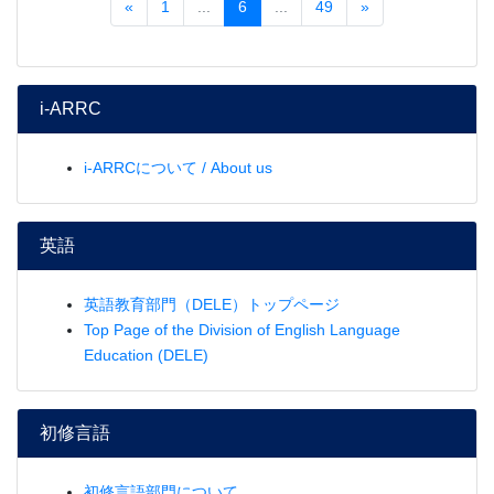
«
1
...
6
...
49
»
i-ARRC
i-ARRCについて / About us
英語
英語教育部門（DELE）トップページ
Top Page of the Division of English Language
Education (DELE)
初修言語
初修言語部門について