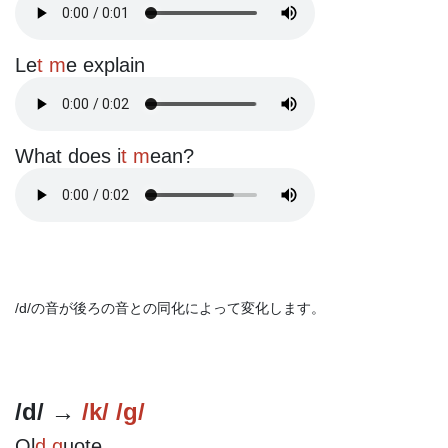
Le
t m
e explain
What does i
t m
ean?
/d/の音が後ろの音との同化によって変化します。
/d/ →
/k/ /g/
Ol
d q
uote