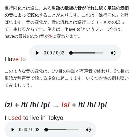
進行同化とは逆に、ある
単語の最後の音がそれに続く単語の最初
の音によって変化する
ことがあります。これは「逆行同化」と呼
ばれます。音の変化が、音の流れとは逆行して（＝さかのぼっ
て）生じるからです。例えば、"have to"というフレーズでは、
haveの最後の/v/の音が
/f/
に変わります。
Ha
ve t
o
このような音の変化は、1つ目の単語が有声音で終わり、2つ目の
単語が無声音で始まる場合に起こります。いくつか他の例も聴い
てみましょう。
/z/ + /t/ /h/ /p/ →
/s/
+ /t/ /h/ /p/
I u
sed t
o live in Tokyo