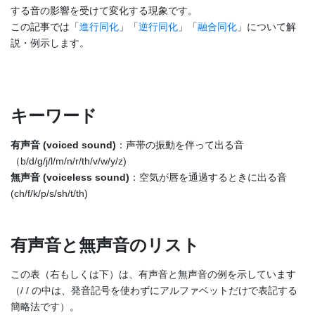
する音の影響を受けて変化する現象です。
この記事では「
進行同化
」「
逆行同化
」「
融合同化
」について解
説・例示します。
キーワード
有声音 (voiced sound)
：声帯の振動を伴って出る音
（b/d/g/j/l/m/n/r/th/v/w/y/z)
無声音 (voiceless sound)
：空気が唇を通過するときに出る音
(ch/f/k/p/s/sh/t/th)
有声音と無声音のリスト
この表（右もしくは下）は、有声音と無声音の例を示しています
（/ / の中は、発音記号を使わずにアルファベットだけで表記する
簡略法です）。