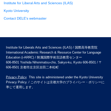
Institute for Liberal Arts and Sciences (ILAS)
Kyoto University
Contact DELE's webmaster
Institute for Liberals Arts and Sciences (ILAS) / 国際高等教育院
International Academic Research & Resource Center for Language
Education (i-ARRC) / 附属国際学術言語教育センター
606-8501 Yoshida Nihonmatsu-cho, Sakyo-ku, Kyoto 606-8501 / 〒
606-8501 京都市左京区吉田二本松町
Privacy Policy
This site is administered under the Kyoto University
Privacy Policy. / このサイトは京都大学のプライバシー・ポリシーに
準じて運用します。