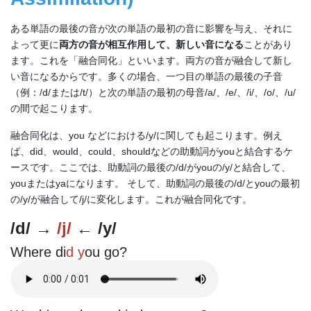
ある単語の最後の音が次の単語の最初の音に影響を与え、それに
よって更に
両方の音が相互作用して、新しい音になる
ことがあり
ます。これを「融合同化」といいます。両方の音が融合して新し
い音になるからです。多くの場合、一つ目の単語の最後の子音
（例：/d/または/t/）と次の単語の最初の母音/a/、/e/、/i/、/o/、/u/
の間で起こります。
融合同化は、you などにおける/y/に関しても起こります。例え
ば、did、would、could、shouldなどの助動詞がyouと結合するケ
ースです。ここでは、助動詞の最後の/d/がyouの/y/と結合して、
youまたはyaになります。 そして、助動詞の最後の/d/とyouの最初
の/y/が融合して/j/に変化します。これが融合同化です。
/d/ →
/j/
← /y/
Where di
d y
ou go?