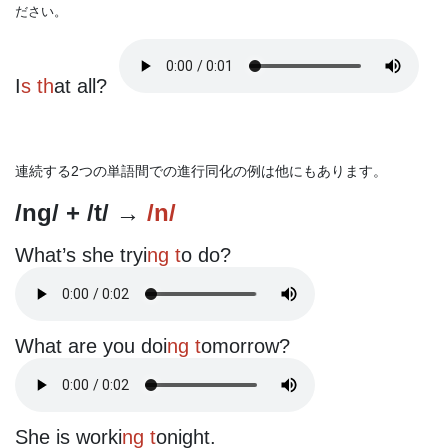
ださい。
I
s th
at all?
連続する2つの単語間での進行同化の例は他にもあります。
/ng/ + /t/ →
/n/
What’s she tryi
ng t
o do?
What are you doi
ng t
omorrow?
She is worki
ng t
onight.