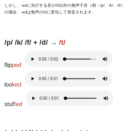
しかし、-edに先行する音が/t/以外の無声子音（例：/p/、/k/、/f/）
の場合、-edは無声の/t/に変化して発音されます。
/p/ /k/ /f/ + /d/ →
/t/
flip
ped
loo
ked
stuf
fed