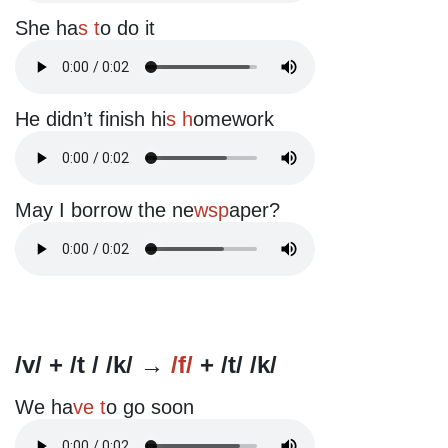
She ha
s t
o do it
He didn’t finish hi
s h
omework
May I borrow the ne
wsp
aper?
/v/ + /t / /k/ →
/f/
+ /t/ /k/
We ha
ve t
o go soon