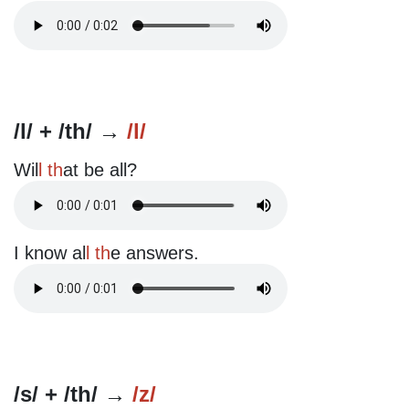
/l/ + /th/ →
/l/
Wil
l th
at be all?
I know al
l th
e answers.
/s/ + /th/ →
/z/