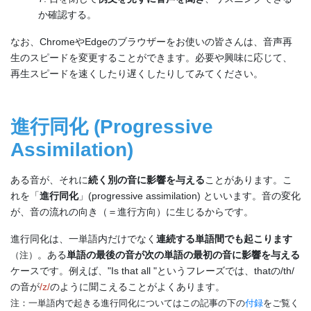
か確認する。
なお、ChromeやEdgeのブラウザーをお使いの皆さんは、音声再
生のスピードを変更することができます。必要や興味に応じて、
再生スピードを速くしたり遅くしたりしてみてください。
進行同化 (Progressive
Assimilation)
ある音が、それに
続く別の音に影響を与える
ことがあります。こ
れを「
進行同化
」(progressive assimilation) といいます。音の変化
が、音の流れの向き（＝進行方向）に生じるからです。
進行同化は、一単語内だけでなく
連続する単語間でも起こります
。ある
単語の最後の音が次の単語の最初の音に影響を与える
（注）
ケースです。例えば、"Is that all "というフレーズでは、thatの/th/
の音が
/z/
のように聞こえることがよくあります。
注：一単語内で起きる進行同化についてはこの記事の下の
付録
をご覧く