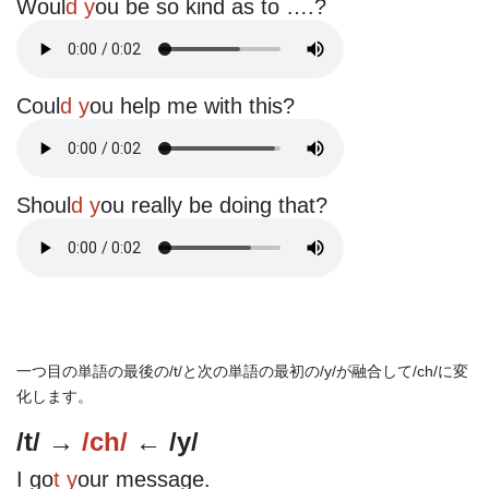
Woul
d y
ou be so kind as to ….?
Coul
d y
ou help me with this?
Shoul
d y
ou really be doing that?
一つ目の単語の最後の/t/と次の単語の最初の/y/が融合して/ch/に変
化します。
/t/ →
/ch/
← /y/
I go
t y
our message.