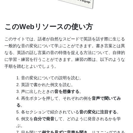
このWebリソースの使い方
このサイトでは、話者が自然なスピードで英語を話す際に生じる
一般的な音の変化について学ぶことができます。書き言葉とは異
なる、英語の話し言葉の音の特徴を捉える方法について、自律的
に学習・練習を行うことができます。練習の際は、以下のような
手順を踏むとよいでしょう。
1. 音の変化についての説明を読む。
2. 英語で書かれた例文を読む。
3. 声に出したときの
音を想像する
。
4. 再生ボタンを押して、それぞれの例を
音声で聞いてみ
る
。
5. 各セクションで紹介されている
音の変化に注目する
。
6. 例文を
自分で発音
して、どのように発音されるかを学
ぶ。
7. 目を閉じて
例文を見ずに音声を聞き
、リスニングできる