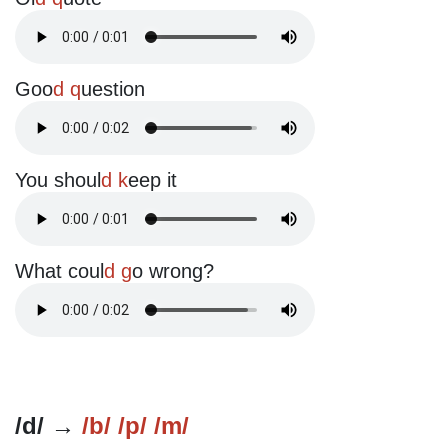
Goo
d q
uestion
You shoul
d k
eep it
What coul
d g
o wrong?
/d/ →
/b/ /p/ /m/