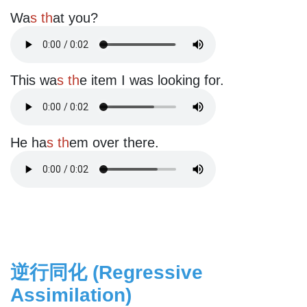
Wa
s th
at you?
This wa
s th
e item I was looking for.
He ha
s th
em over there.
逆行同化 (Regressive
Assimilation)