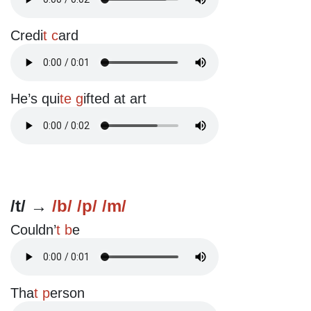
Credi
t c
ard
He’s qui
te g
ifted at art
/t/ →
/b/ /p/ /m/
Couldn’
t b
e
Tha
t p
erson