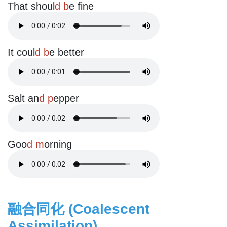
That shoul
d b
e fine
It coul
d b
e better
Salt an
d p
epper
Goo
d m
orning
融合同化 (Coalescent
Assimilation)