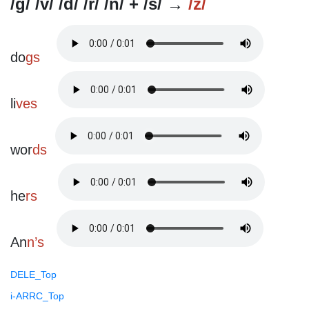
/g/ /v/ /d/ /r/ /n/ + /s/ →
/z/
do
gs
li
ves
wor
ds
he
rs
An
n’s
DELE_Top
i-ARRC_Top