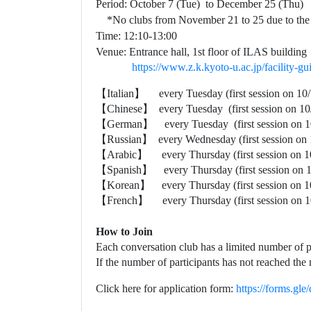
【
French
】
every Thursday (first session o
How to Join
Each conversation club has a limited number of pl
If the number of participants has not reached th
Click here for application form:
https://forms.
Club Details and Past Activities
For details about each Conversation Club, please 
https://www.i-arrc.k.kyoto-u.ac.jp/intercultural-e
OWL Point
Participants will receive 1 OWL Point for attendi
Eligibility: Those enrolled in the OWL program a
Stay Updated
For the latest announcements and updates, follow
https://lin.ee/4BlqYxN