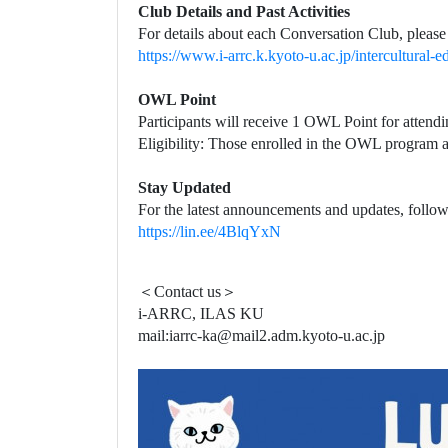
＜
Contact us
＞
i-ARRC, ILAS KU
mail:iarrc-ka@mail2.adm.kyoto-u.ac.jp