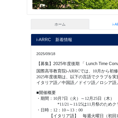
2025
年度後期は、以下の言語でクラブを実
イタリア語
／中国語
／ドイツ語
／
ロシア語
■開催概要
・期間：
10
月
7
日（火）～
12
月
25
日（木）
*11/21
～
11/25
は
11
月祭のためク
・日時：
12
：
10
～
13
：
00
【イタリア語】 毎週火曜日（初回
【中国語】 毎週火曜日（初回
【ドイツ語】 毎週火曜日（初回
【ロシア語】 毎週水曜日（初回
【アラビア語】 毎週木曜日（初回
【スペイン語】 毎週木曜日（初回
【朝鮮語】 毎週木曜日（初回
【フランス語】 毎週木曜日（初回
・場所：国際高等教育院
ILAS
棟
1
階エント
【アクセスマップ】
https://www.z.k.ky
■申込方法
各クラブには定員を設けておりますため