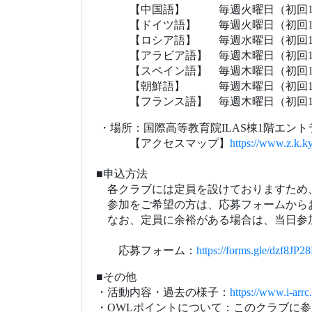
参加をご希望の方は、応募フォームから
なお、定員に余裕がある場合は、当日参
応募フォーム：
https://forms.gle/dzf8
■その他
・活動内容・過去の様子：
https://www.i-arrc.
・
OWL
ポイントについて：
このクラブに参
(2024
年
3
月末時
---
各イベントの最新情報はこちらでも配信
ILAS LINE
アカウント：
https://lin.ee/4BlqYx
＜お問い合わせ＞
国際高等教育院
i-ARRC
TEL
：
075-753-9594
mail:iarrc-ka@mail2.adm.kyoto-u.ac.jp