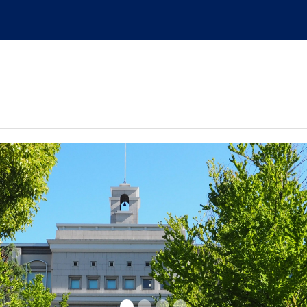
ARRC
英語 (English)
初修
nversation Clubs 外国語会話クラブ」のご案内
言語の会話クラブを開催いたします。