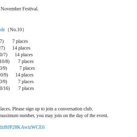
n 10/16) 7 places
aces. Please sign up to join a conversation club.
e maximum number, you may join on the day of the event.
gle/dzf8JP28KAwizWCE6
visit:
du/clubs
ng this event.
s of the end of March 2024..
 our official LINE account: