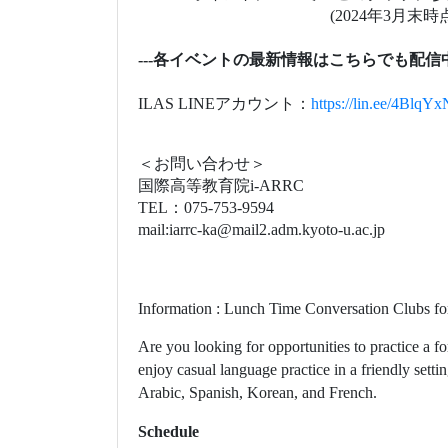
Information : Lunch Time Conversation Clubs fo
Are you looking for opportunities to practice a 
enjoy casual language practice in a friendly sett
Arabic, Spanish, Korean, and French.
Schedule
Period: October 7 (Tue) to December 25 (Thu)
*
No clubs from November 21 to 25 due to the
Time: 12:10-13:00
Venue
: Entrance hall, 1st floor of ILAS building
https://www.z.k.kyoto-u.ac.jp/facility-gu
【
Italian
】
every Tuesday (first
session
on 10
【
Chinese
】
every Tuesday (first session on 10
【
German
】
every Tuesday (first session on 
【
Russian
】
every Wednesday (first session on
【
Arabic
】
every Thursday (first session on 
【
Spanish
】
every Thursday (first session on 
【
Korean
】
every Thursday (first session on 1