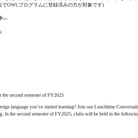
r the second semester of FY2025
foreign language you’ve started learning? Join our Lunchtime Conversa
ing. In the second semester of FY2025, clubs will be held in the followi
 November Festival
.
ide
（
No.10
）
/7)
7 places
/7)
14 places
10/7)
14
places
 10/8)
7 places
10/9)
7 places
10/9)
14 places
0/9)
7 places