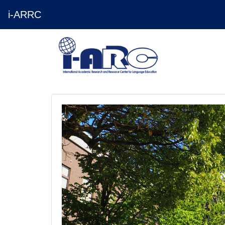
i-ARRC
ホーム
i-
i-ARRC 新着情報
2025/09/18
【募集】2025年度後期 「 Lunch Time Co
国際高等教育院
i-ARRC
では、
10
月から初修