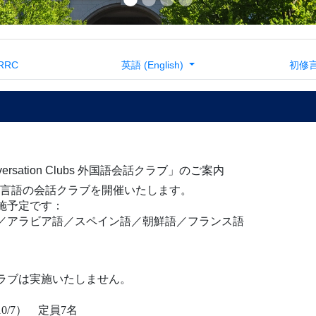
施予定です：
／アラビア語／
スペイン語
／朝鮮語
／
フランス語
ラブは実施いたしません。
10/7
） 定員
7
名
10/7
） 定員
14
名
10/7
） 定員14名
10/8
） 定員
7
名
10/9
） 定員
7
名
10/9
） 定員
14
名
10/9
） 定員
7
名
10/16
） 定員7名
ランスホール
oto-u.ac.jp/facility-guide
（
No.10
）
、事前申込制となっております。