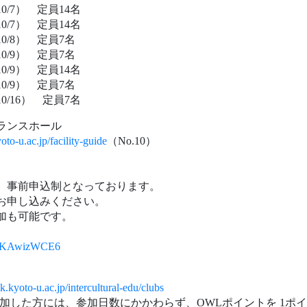
お申し込みください。
加も可能です。
JP28KAwizWCE6
k.kyoto-u.ac.jp/intercultural-edu/clubs
加した方には、参加日数にかかわらず、
OWL
ポイントを
1
ポイ
点で
OWL
プログラムに登録済みの方が対象です
)
中
---
N