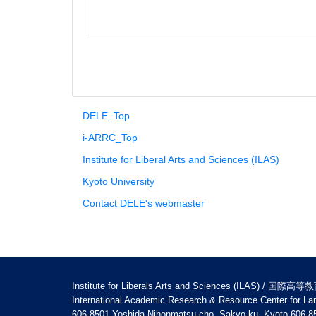
DELE_Top
i-ARRC_Top
Institute for Liberal Arts and Sciences (ILAS)
Kyoto University
Contact DELE's webmaster
Institute for Liberals Arts and Sciences (ILAS) / 国際高
International Academic Research & Resource Cente
606-8501 Yoshida Nihonmatsu-cho, Sakyo-ku, Kyot