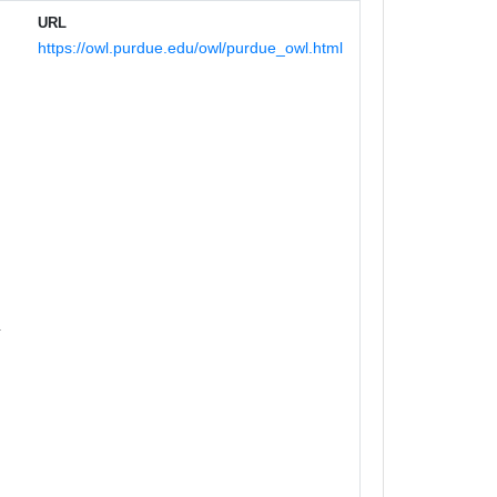
URL
https://owl.purdue.edu/owl/purdue_owl.html
,
料