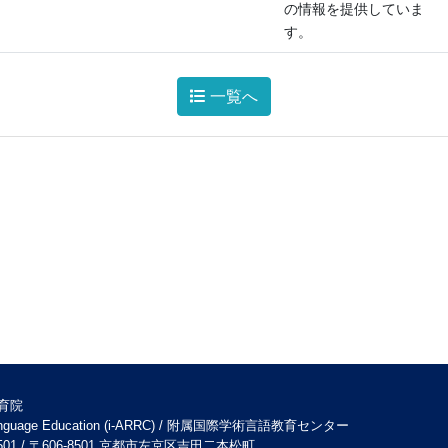
の情報を提供していま
す。
一覧へ
等教育院
r for Language Education (i-ARRC) / 附属国際学術言語教育センター
o 606-8501 / 〒606-8501 京都市左京区吉田二本松町